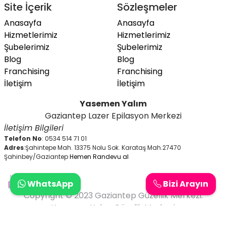
Site İçerik
Sözleşmeler
Anasayfa
Anasayfa
Hizmetlerimiz
Hizmetlerimiz
Şubelerimiz
Şubelerimiz
Blog
Blog
Franchising
Franchising
İletişim
İletişim
Yasemen Yalım
Gaziantep Lazer Epilasyon Merkezi
İletişim Bilgileri
Telefon No
: 0534 514 71 01
Adres
:Şahintepe Mah. 13375 Nolu Sok. Karataş Mah.27470
Şahinbey/Gaziantep
Hemen Randevu al
WhatsApp
Bizi Arayın
Copyright © 2023 Gaziantep Güzellik Merkezi.
Yasemen Yalım Güzelik Merkezi