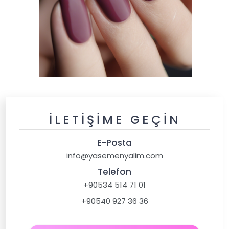
İLETIŞIME GEÇIN
E-Posta
info@yasemenyalim.com
Telefon
+90534 514 71 01
+90540 927 36 36