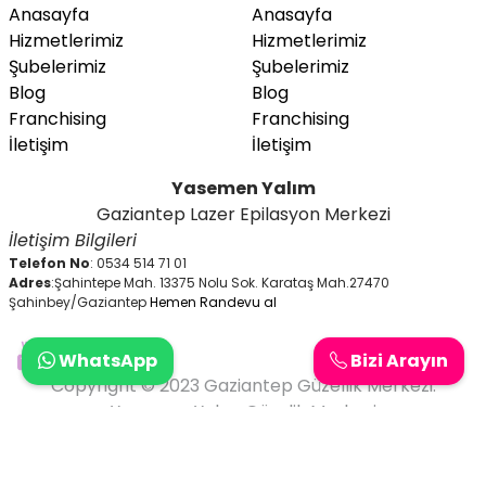
Anasayfa
Anasayfa
Hizmetlerimiz
Hizmetlerimiz
Şubelerimiz
Şubelerimiz
Blog
Blog
Franchising
Franchising
İletişim
İletişim
Yasemen Yalım
Gaziantep Lazer Epilasyon Merkezi
İletişim Bilgileri
Telefon No
: 0534 514 71 01
Adres
:Şahintepe Mah. 13375 Nolu Sok. Karataş Mah.27470
Şahinbey/Gaziantep
Hemen Randevu al
WhatsApp
Bizi Arayın
Copyright © 2023 Gaziantep Güzellik Merkezi.
Yasemen Yalım Güzelik Merkezi
Gaziantep Kuaför Güzellik Merkezi