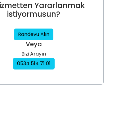
izmetten Yararlanmak
istiyormusun?
Randevu Alın
Veya
Bizi Arayın
0534 514 71 01