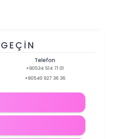
 GEÇIN
Telefon
+90534 514 71 01
+90540 927 36 36