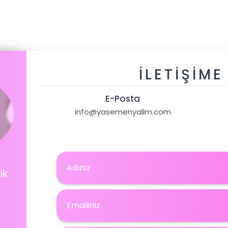
İLETIŞIME
E-Posta
info@yasemenyalim.com
ik