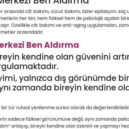
Merkezi Ben Aldırma
 arasında cilt bakımı, vücut bakımı, lazer epilasyon, saç 
etlerin her biri, hem fiziksel hem de psikolojik açıdan birey
şır. Özellikle cilt bakımı ve anti-aging uygulamaları, za
hizmetler arasındadır.
erkezi Ben Aldırma
ireyin kendine olan güvenini art
rgulamaktadır.
imi, yalnızca dış görünümde bir 
nı zamanda bireyin kendine olan
 bir tür ruhsal yenilenme süreci olarak da değerlendirilebil
ylerin sadece fiziksel görünümüne değil, aynı zamanda psik
ım” anlayışı, bireyin kendine olan özenini ve yapmayı hede