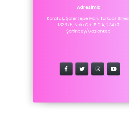
Adresimiz
Karataş, Şahintepe Mah. Turkuaz Sitesi
133375, Nolu Cd 1B D:A, 27470
Şahinbey/Gaziantep