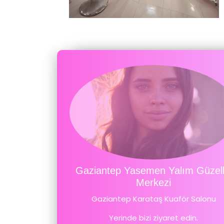
Gaziantep Yasemen Yalım Güzell
Merkezi
Gaziantep Karataş Kuaför Salonu
Yerinde bizi ziyaret edin.