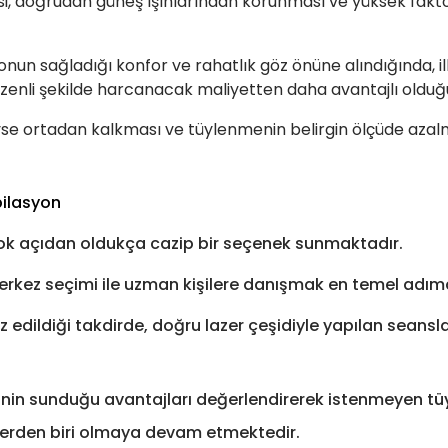
i, doğrudan güneş ışınlarından korunması ve yüksek faktö
un sağladığı konfor ve rahatlık göz önüne alındığında, i
zenli şekilde harcanacak maliyetten daha avantajlı olduğu 
ortadan kalkması ve tüylenmenin belirgin ölçüde azalmas
ilasyon
rçok açıdan oldukça cazip bir seçenek sunmaktadır.
rkez seçimi ile uzman kişilere danışmak en temel adımd
naliz edildiği takdirde, doğru lazer çeşidiyle yapılan sea
inin sunduğu avantajları değerlendirerek istenmeyen tüy
lerden biri olmaya devam etmektedir.