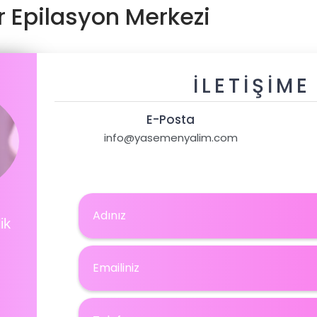
r Epilasyon Merkezi
İLETIŞIME
E-Posta
info@yasemenyalim.com
ik