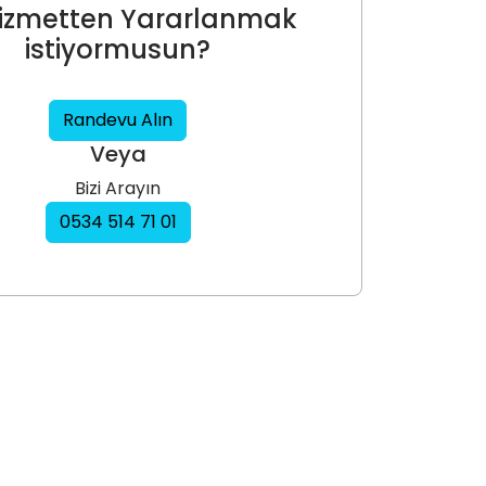
izmetten Yararlanmak
istiyormusun?
Randevu Alın
Veya
Bizi Arayın
0534 514 71 01