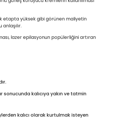
rlü güneş koruyucu kremlerin kullanılması
lk etapta yüksek gibi görünen maliyetin
anlaşılır.
ı, lazer epilasyonun popülerliğini artıran
ır.
nslar sonucunda kalıcıya yakın ve tatmin
lerden kalıcı olarak kurtulmak isteyen