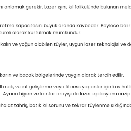
 anlamak gerekir. Lazer ışını, kıl folikülünde bulunan me
l üretme kapasitesini büyük oranda kaybeder. Böylece belir
 süreli olarak kurtulmak mümkündür.
lın ve yoğun olabilen tüyler, uygun lazer teknolojisi ve do
ı, karın ve bacak bölgelerinde yaygın olarak tercih edilir.
ltmak, vücut geliştirme veya fitness yapanlar için kas ha
r. Ayrıca hijyen ve konfor arayışı da lazer epilasyonu cazip 
a az tahriş, batık kıl sorunu ve tekrar tüylenme sıklığınd