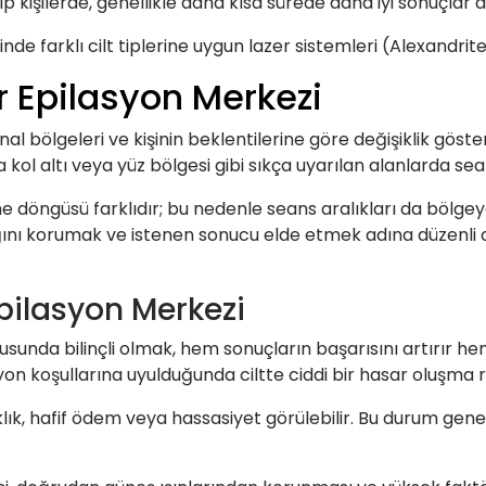
 kişilerde, genellikle daha kısa sürede daha iyi sonuçlar alı
de farklı cilt tiplerine uygun lazer sistemleri (Alexandrite,
r Epilasyon Merkezi
l bölgeleri ve kişinin beklentilerine göre değişiklik göste
kol altı veya yüz bölgesi gibi sıkça uyarılan alanlarda sean
me döngüsü farklıdır; bu nedenle seans aralıkları da bölg
sağlığını korumak ve istenen sonucu elde etmek adına düzen
pilasyon Merkezi
nusunda bilinçli olmak, hem sonuçların başarısını artırır h
n koşullarına uyulduğunda ciltte ciddi bir hasar oluşma ri
lık, hafif ödem veya hassasiyet görülebilir. Bu durum genel