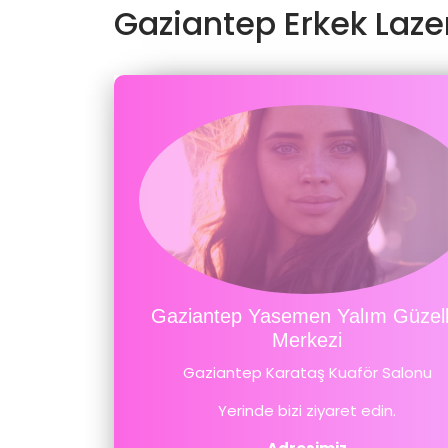
Gaziantep Erkek Laze
Gaziantep Yasemen Yalım Güzell
Merkezi
Gaziantep Karataş Kuaför Salonu
Yerinde bizi ziyaret edin.