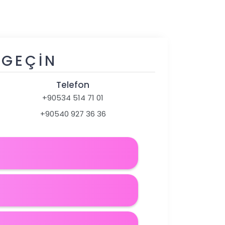
 GEÇIN
Telefon
+90534 514 71 01
+90540 927 36 36