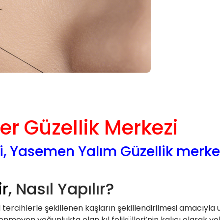
er Güzellik Merkezi
i, Yasemen Yalım Güzellik merkez
ir
, Nasıl Yapılır?
el tercihlerle şekillenen kaşların şekillendirilmesi amacıyla
eyen yoğunlukta olan kıl folikülleri’nin kalıcı olarak yok 