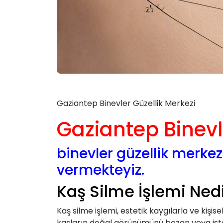
Gaziantep Binevler Güzellik Merkezi
Gaziantep Binevl
binevler güzellik merkez
vermekteyiz.
Kaş Silme İşlemi Ned
Kaş silme işlemi, estetik kaygılarla ve kişis
kaşların doğal görünümünü bozan veya istenm