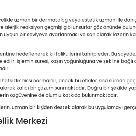
ncelikle uzman bir dermatolog veya estetik uzmanı ile da
ı ve alerjik reaksiyon geçmişi gibi unsurlar göz önünde bulun
ın uygun bir seviyeye ayarlanması ve son olarak lazerin kaş
mentine hedeflenerek kıl foliküllerini tahrip eder. Bu sayed
edilir. İşlemin süresi, kaşın yoğunluğuna ve şekline bağlı o
dır.
ahatsızlık hissi normaldir, ancak bu etkiler kısa sürede geç
arak kalıcı bir çözüm sunmaktadır. Doğru bir şekilde yapı
erin özgüvenine de olumlu katkıda bulunmaktadır.
ilerin, uzman bir kişiden destek alarak bu uygulamayı gerç
llik Merkezi