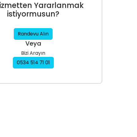
izmetten Yararlanmak
istiyormusun?
Randevu Alın
Veya
Bizi Arayın
0534 514 71 01