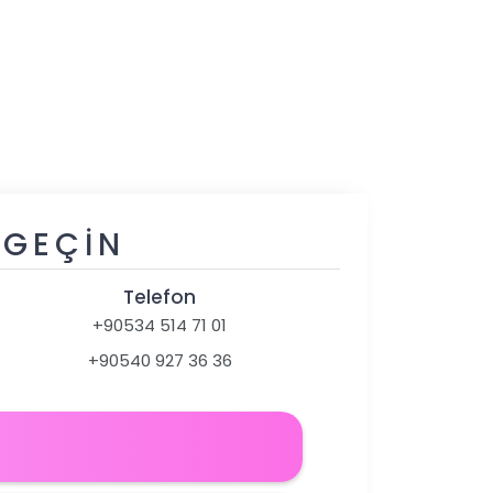
 GEÇIN
Telefon
+90534 514 71 01
+90540 927 36 36