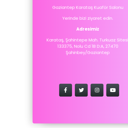
Gaziantep Karataş Kuaför Salonu
Yerinde bizi ziyaret edin.
Adresimiz
Karataş, Şahintepe Mah. Turkuaz Sitesi
133375, Nolu Cd 1B D:A, 27470
Şahinbey/Gaziantep