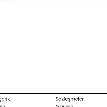
çerik
Sözleşmeler
yfa
Anasayfa